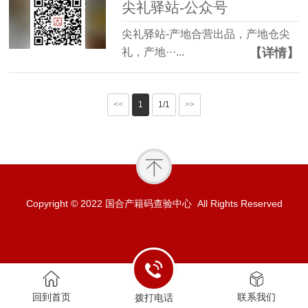
尖礼驿站-公众号
尖礼驿站-产地合营出品，产地仓尖
【详情】
礼，产地···...
<<
1
1/1
>>
Copyright © 2022 国合产籍码查验中心 All Rights Reserved
回到首页
联系我们
拨打电话