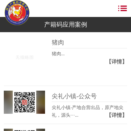
产籍码应用案例
猪肉
猪肉...
【详情】
尖礼小镇-公众号
尖礼小镇-产地合营出品，原产地尖
【详情】
礼，源头···...